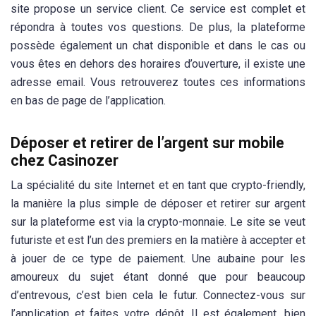
site propose un service client. Ce service est complet et
répondra à toutes vos questions. De plus, la plateforme
possède également un chat disponible et dans le cas ou
vous êtes en dehors des horaires d’ouverture, il existe une
adresse email. Vous retrouverez toutes ces informations
en bas de page de l’application.
Déposer et retirer de l’argent sur mobile
chez Casinozer
La spécialité du site Internet et en tant que crypto-friendly,
la manière la plus simple de déposer et retirer sur argent
sur la plateforme est via la crypto-monnaie. Le site se veut
futuriste et est l’un des premiers en la matière à accepter et
à jouer de ce type de paiement. Une aubaine pour les
amoureux du sujet étant donné que pour beaucoup
d’entrevous, c’est bien cela le futur. Connectez-vous sur
l’application et faites votre dépôt. Il est également, bien