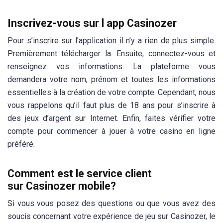
Inscrivez-vous sur l app Casinozer
Pour s’inscrire sur l’application il n’y a rien de plus simple.
Premièrement télécharger la. Ensuite, connectez-vous et
renseignez vos informations. La plateforme vous
demandera votre nom, prénom et toutes les informations
essentielles à la création de votre compte. Cependant, nous
vous rappelons qu’il faut plus de 18 ans pour s’inscrire à
des jeux d’argent sur Internet. Enfin, faites vérifier votre
compte pour commencer à jouer à votre casino en ligne
préféré.
Comment est le service client
sur Casinozer mobile?
Si vous vous posez des questions ou que vous avez des
soucis concernant votre expérience de jeu sur Casinozer, le