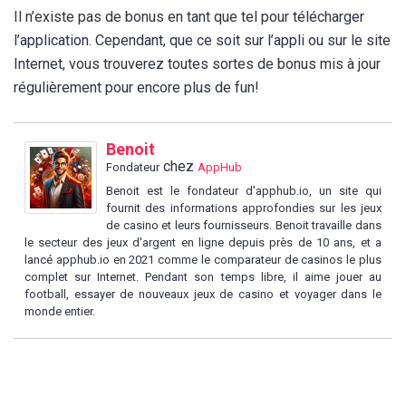
Il n’existe pas de bonus en tant que tel pour télécharger
l’application. Cependant, que ce soit sur l’appli ou sur le site
Internet, vous trouverez toutes sortes de bonus mis à jour
régulièrement pour encore plus de fun!
Benoit
chez
Fondateur
AppHub
Benoit est le fondateur d'apphub.io, un site qui
fournit des informations approfondies sur les jeux
de casino et leurs fournisseurs. Benoit travaille dans
le secteur des jeux d'argent en ligne depuis près de 10 ans, et a
lancé apphub.io en 2021 comme le comparateur de casinos le plus
complet sur Internet. Pendant son temps libre, il aime jouer au
football, essayer de nouveaux jeux de casino et voyager dans le
monde entier.