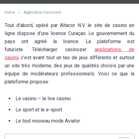
Home
»
Application Casinozer
Tout d’abord, opéré par Altacor N.V. le site de casino en
ligne dispose d’une licence Curaçao. Le gouvernement du
pays ont agréé la licence. La plateforme est
futuriste. Télécharger casinozer
applications de
casino
c’est avant tout un tas de jeux différents et surtout
un site très moderne, des jeux de qualités choisis par une
équipe de modérateurs professionnels. Voici ce que la
plateforme propose:
Le casino – le live casino
Le sport et le e-sport
Le tout nouveau mode Aviator