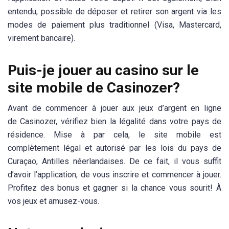
entendu, possible de déposer et retirer son argent via les
modes de paiement plus traditionnel (Visa, Mastercard,
virement bancaire).
Puis-je jouer au casino sur le
site mobile de Casinozer?
Avant de commencer à jouer aux jeux d’argent en ligne
de Casinozer, vérifiez bien la légalité dans votre pays de
résidence. Mise à par cela, le site mobile est
complètement légal et autorisé par les lois du pays de
Curaçao, Antilles néerlandaises. De ce fait, il vous suffit
d’avoir l’application, de vous inscrire et commencer à jouer.
Profitez des bonus et gagner si la chance vous sourit! À
vos jeux et amusez-vous.