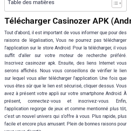
Table des matières
Télécharger Casinozer APK (And
Tout d’abord, il est important de vous informer que pour des
raisons de légalisation, Vous ne pourrez pas télécharger
l’application sur le store Android. Pour la télécharger, il vous
suffit d’aller sur votre moteur de recherche préféré.
Inscrivez casinozer apk. Ensuite, des liens Internet vous
serons affichés. Nous vous conseillons de vérifier le lien
sur lequel vous aller télécharger l’application. Une fois que
vous êtes sûr que le lien est sécurisé, cliquer dessus. Vous
avez à présent votre appli sur votre smartphone Android. À
présent, connectez-vous et inscrivez-vous. Enfin,
l’application regorge de jeux et comme mentionné plus tôt,
c’est un nouvel univers qui s’offre à vous. Plus rapide, plus
facile et encore plus amusant. Plein de bonnes raisons pour