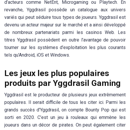
d’acteurs comme NetEnt, Microgaming ou Playtech. En
revanche, Yggdrasil possède un catalogue aux univers
variés qui peut séduire tous types de joueurs. Yggdrasil est
devenu un acteur majeur sur le marché et a ainsi développé
de nombreux partenariats parmi les casinos Web. Les
titres Yggdrasil possèdent en outre l’avantage de pouvoir
tourner sur les systèmes d’exploitation les plus courants
tels qu’Android, iOS et Windows.
Les jeux les plus populaires
produits par Yggdrasil Gaming
Yggdrasil est le producteur de plusieurs jeux extrêmement
populaires. Il serait difficile de tous les citer ici. Parmi les
grands succès d’Yggdrasil, on compte Bounty Pop qui est
sorti en 2020. C’est un jeu à rouleaux qui emmène les
joueurs dans un décor de pirates. On peut également citer