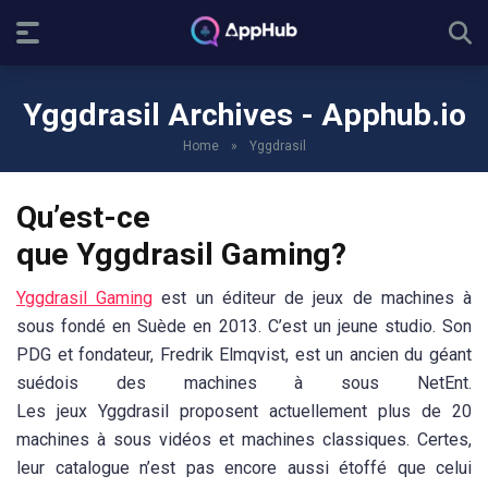
Yggdrasil Archives - Apphub.io
Home
»
Yggdrasil
Qu’est-ce
que Yggdrasil Gaming?
Yggdrasil Gaming
est un éditeur de jeux de machines à
sous fondé en Suède en 2013. C’est un jeune studio. Son
PDG et fondateur, Fredrik Elmqvist, est un ancien du géant
suédois des machines à sous NetEnt.
Les jeux Yggdrasil proposent actuellement plus de 20
machines à sous vidéos et machines classiques. Certes,
leur catalogue n’est pas encore aussi étoffé que celui