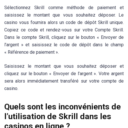
Sélectionnez Skrill comme méthode de paiement et
saisissez le montant que vous souhaitez déposer. Le
casino vous fournira alors un code de dépôt Skrill unique.
Copiez ce code et rendez-vous sur votre Compte Skrill.
Dans le compte Skrill, cliquez sur le bouton « Envoyer de
l’argent » et saisissez le code de dépôt dans le champ
« Référence de paiement ».
Saisissez le montant que vous souhaitez déposer et
cliquez sur le bouton « Envoyer de l’argent ». Votre argent
sera alors immédiatement transféré sur votre compte de
casino.
Quels sont les inconvénients de
l’utilisation de Skrill dans les
casinos en ligne ?