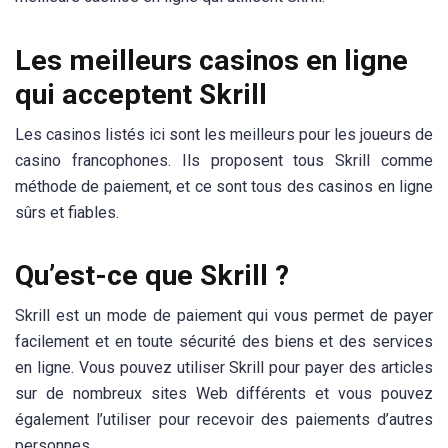
Les meilleurs casinos en ligne
qui acceptent Skrill
Les casinos listés ici sont les meilleurs pour les joueurs de
casino francophones. Ils proposent tous Skrill comme
méthode de paiement, et ce sont tous des casinos en ligne
sûrs et fiables.
Qu’est-ce que Skrill ?
Skrill est un mode de paiement qui vous permet de payer
facilement et en toute sécurité des biens et des services
en ligne. Vous pouvez utiliser Skrill pour payer des articles
sur de nombreux sites Web différents et vous pouvez
également l’utiliser pour recevoir des paiements d’autres
personnes