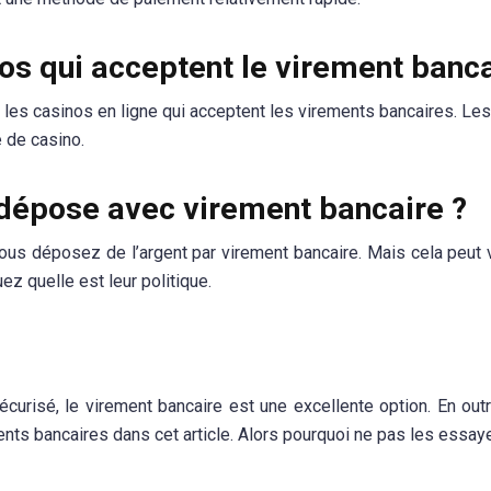
s qui acceptent le virement banca
 les casinos en ligne qui acceptent les virements bancaires. Le
e de casino.
e dépose avec virement bancaire ?
s déposez de l’argent par virement bancaire. Mais cela peut var
z quelle est leur politique.
urisé, le virement bancaire est une excellente option. En out
nts bancaires dans cet article. Alors pourquoi ne pas les essaye