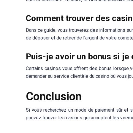
Comment trouver des casino
Dans ce guide, vous trouverez des informations sur
de déposer et de retirer de l’argent de votre compt
Puis-je avoir un bonus si j
Certains casinos vous offrent des bonus lorsque vou
demander au service clientèle du casino où vous joue
Conclusion
Si vous recherchez un mode de paiement sûr et séc
pouvez trouver les casinos qui acceptent les vireme