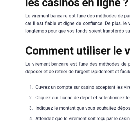
les casinos en ligne ?
Le virement bancaire est l’une des méthodes de paie
car il est fiable et digne de confiance. De plus, 
longtemps pour que vos fonds soient transférés su
Comment utiliser le v
Le virement bancaire est l’une des méthodes de pa
déposer et de retirer de l’argent rapidement et faci
Ouvrez un compte sur casino acceptant les vi
Cliquez sur l’icône de dépôt et sélectionnez 
Indiquez le montant que vous souhaitez déposer
Attendez que le virement soit reçu par le casin