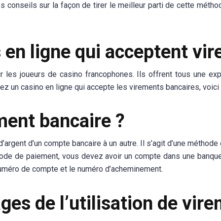
conseils sur la façon de tirer le meilleur parti de cette méthod
 en ligne qui acceptent vi
r les joueurs de casino francophones. Ils offrent tous une exp
ez un casino en ligne qui accepte les virements bancaires, voici c
ment bancaire ?
’argent d’un compte bancaire à un autre. Il s’agit d’une méthode 
éthode de paiement, vous devez avoir un compte dans une banq
numéro de compte et le numéro d’acheminement.
ges de l’utilisation de vir