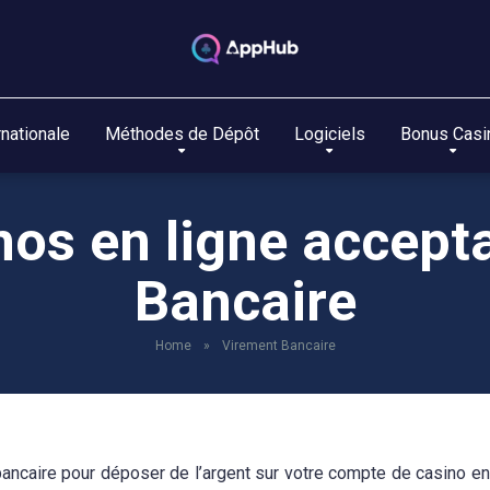
rnationale
Méthodes de Dépôt
Logiciels
Bonus Casi
nos en ligne accept
Bancaire
Home
»
Virement Bancaire
ancaire pour déposer de l’argent sur votre compte de casino en l