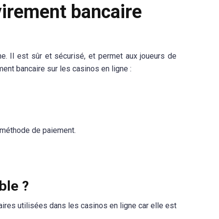
 virement bancaire
. Il est sûr et sécurisé, et permet aux joueurs de
ment bancaire sur les casinos en ligne :
e méthode de paiement.
ble ?
res utilisées dans les casinos en ligne car elle est