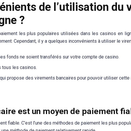
énients de l’utilisation du
igne ?
iement les plus populaires utilisées dans les casinos en ligne
ement. Cependant, il y a quelques inconvénients à utiliser le vire
 les fonds ne soient transférés sur votre compte de casino.
 tous les casinos.
ui propose des virements bancaires pour pouvoir utiliser cett
aire est un moyen de paiement fia
nt fiable. C’est l’une des méthodes de paiement les plus populai
st une méthode de paiement relativement rapide.