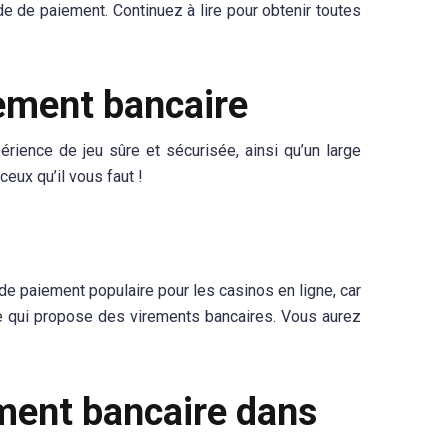
e de paiement. Continuez à lire pour obtenir toutes
rement bancaire
érience de jeu sûre et sécurisée, ainsi qu’un large
eux qu’il vous faut !
de paiement populaire pour les casinos en ligne, car
ue qui propose des virements bancaires. Vous aurez
ement bancaire dans