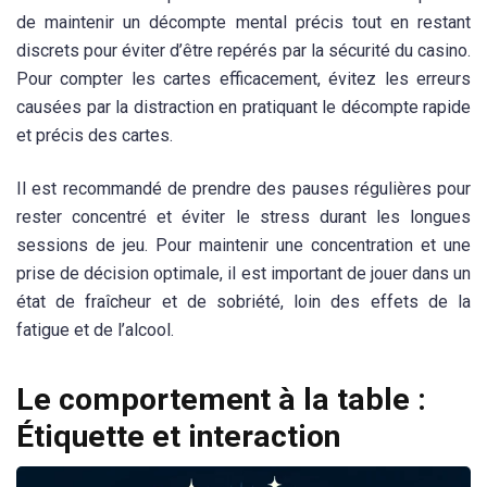
de maintenir un décompte mental précis tout en restant
discrets pour éviter d’être repérés par la sécurité du casino.
Pour compter les cartes efficacement, évitez les erreurs
causées par la distraction en pratiquant le décompte rapide
et précis des cartes.
Il est recommandé de prendre des pauses régulières pour
rester concentré et éviter le stress durant les longues
sessions de jeu. Pour maintenir une concentration et une
prise de décision optimale, il est important de jouer dans un
état de fraîcheur et de sobriété, loin des effets de la
fatigue et de l’alcool.
Le comportement à la table :
Étiquette et interaction