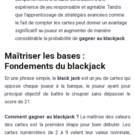
expérience de jeu responsable et agréable. Tandis
que l’apprentissage de stratégies avancées comme
le fait de compter les cartes peut donner un avantage
significatif au joueur et augmenter de manière
considérable la probabilité de
gagner au blackjack
.
Maîtriser les bases :
Fondements du blackjack
En une phrase simple, le
black jack
est un jeu de cartes qui
oppose chaque joueur à la banque, le joueur ayant pour
principal objectif de battre le croupier sans dépasser le
score de 21.
Comment gagner au blackjack ?
La maîtrise des valeurs
des cartes est la première étape pour bien débuter. Les
cartes numérotées de 2 à 9 valent leur valeur nominale,