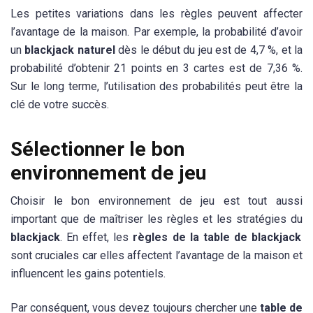
Les petites variations dans les règles peuvent affecter
l’avantage de la maison. Par exemple, la probabilité d’avoir
un
blackjack naturel
dès le début du jeu est de 4,7 %, et la
probabilité d’obtenir 21 points en 3 cartes est de 7,36 %.
Sur le long terme, l’utilisation des probabilités peut être la
clé de votre succès.
Sélectionner le bon
environnement de jeu
Choisir le bon environnement de jeu est tout aussi
important que de maîtriser les règles et les stratégies du
blackjack
. En effet, les
règles de la table de blackjack
sont cruciales car elles affectent l’avantage de la maison et
influencent les gains potentiels.
Par conséquent, vous devez toujours chercher une
table de