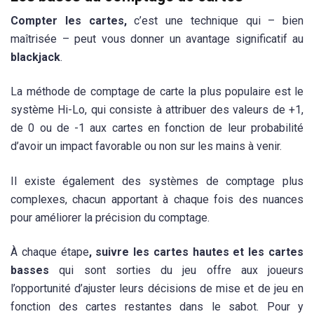
Compter les cartes,
c’est une technique qui – bien
maîtrisée – peut vous donner un avantage significatif au
blackjack
.
La méthode de comptage de carte la plus populaire est le
système Hi-Lo, qui consiste à attribuer des valeurs de +1,
de 0 ou de -1 aux cartes en fonction de leur probabilité
d’avoir un impact favorable ou non sur les mains à venir.
Il existe également des systèmes de comptage plus
complexes, chacun apportant à chaque fois des nuances
pour améliorer la précision du comptage.
À chaque étape
, suivre les cartes hautes et les cartes
basses
qui sont sorties du jeu offre aux joueurs
l’opportunité d’ajuster leurs décisions de mise et de jeu en
fonction des cartes restantes dans le sabot. Pour y