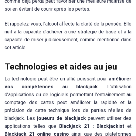
comme déjà perdu peut favoriser une meilleure maîtrise de
soi en évitant de courir après les pertes.
Et rappelez-vous, l’alcool affecte la clarté de la pensée. Elle
nuit à la capacité d’adhérer à une stratégie de base et à la
capacité de miser judicieusement, comme mentionné dans
cet article.
Technologies et aides au jeu
La technologie peut être un allié puissant pour
améliorer
vos compétences au blackjack
. L’utilisation
d’applications ou de logiciels permettant l’entraînement au
comptage des cartes peut améliorer la rapidité et la
précision de cette technique lors de parties réelles de
blackjack. Les
joueurs de blackjack
peuvent utiliser des
applications telles que
Blackjack 21 : Blackjackist
et
Blackjack 21 online casino
ainsi que des plateformes