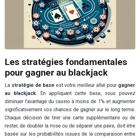
Les stratégies fondamentales
pour gagner au blackjack
La
stratégie de base
est votre meilleur allié pour
gagner
au blackjack
. En appliquant cette base, vous pouvez
diminuer l’avantage du casino à moins de 1% et augmenter
significativement vos chances de gagner sur le long terme.
Chaque décision de tirer une carte supplémentaire ou de
rester, de doubler la mise ou de séparer une paire, doit être
basée sur les probabilités issues de la comparaison entre