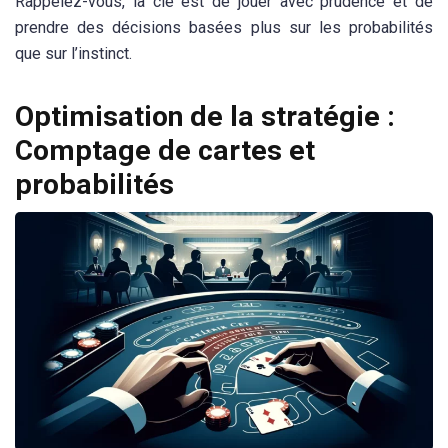
Rappelez-vous, la clé est de jouer avec prudence et de
prendre des décisions basées plus sur les probabilités
que sur l’instinct.
Optimisation de la stratégie :
Comptage de cartes et
probabilités