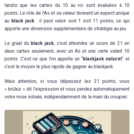
tandis que les cartes du 10 au roi sont évaluées à 10
points. Le rôle de l’As et sa valeur donnent un aspect unique
au
black jack
: il peut valoir soit 1 soit 11 points, ce qui
apporte une dimension supplémentaire de stratégie au jeu.
Le graal du
black jack
, c’est atteindre un score de 21 en
deux cartes seulement, avec un As et une carte valant 10
points. C’est ce que l’on appelle un “
blackjack naturel
” et
c’est le moyen le plus rapide de gagner au blackjack.
Mais attention, si vous dépassez les 21 points, vous
« brûlez » dit l’expression et vous perdez automatiquement
votre mise initiale, indépendamment de la main du croupier.