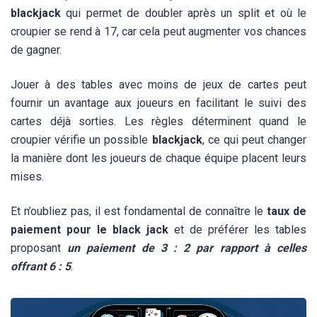
blackjack
qui permet de doubler après un split et où le
croupier se rend à 17, car cela peut augmenter vos chances
de gagner.
Jouer à des tables avec moins de jeux de cartes peut
fournir un avantage aux joueurs en facilitant le suivi des
cartes déjà sorties. Les règles déterminent quand le
croupier vérifie un possible
blackjack
, ce qui peut changer
la manière dont les joueurs de chaque équipe placent leurs
mises.
Et n’oubliez pas, il est fondamental de connaître le
taux de
paiement pour le black jack
et de préférer les tables
proposant
un paiement de 3 : 2 par rapport à celles
offrant 6 : 5
.