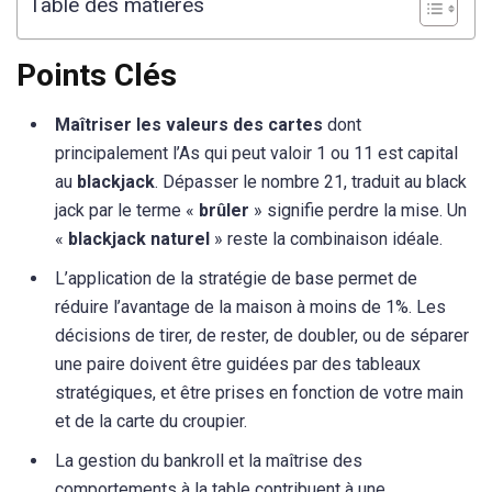
Table des matières
Points Clés
Maîtriser les valeurs des cartes
dont
principalement l’As qui peut valoir 1 ou 11 est capital
au
blackjack
. Dépasser le nombre 21, traduit au black
jack par le terme «
brûler
» signifie perdre la mise. Un
«
blackjack naturel
» reste la combinaison idéale.
L’application de la stratégie de base permet de
réduire l’avantage de la maison à moins de 1%. Les
décisions de tirer, de rester, de doubler, ou de séparer
une paire doivent être guidées par des tableaux
stratégiques, et être prises en fonction de votre main
et de la carte du croupier.
La gestion du bankroll et la maîtrise des
comportements à la table contribuent à une