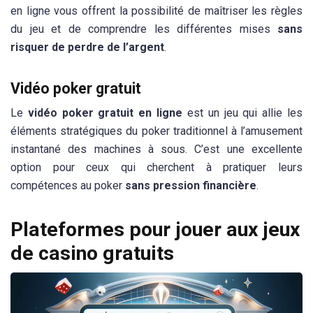
en ligne vous offrent la possibilité de maîtriser les règles
du jeu et de comprendre les différentes mises
sans
risquer de perdre de l’argent
.
Vidéo poker gratuit
Le
vidéo poker gratuit en ligne
est un jeu qui allie les
éléments stratégiques du poker traditionnel à l’amusement
instantané des machines à sous. C’est une excellente
option pour ceux qui cherchent à pratiquer leurs
compétences au poker
sans pression financière
.
Plateformes pour jouer aux jeux
de casino gratuits