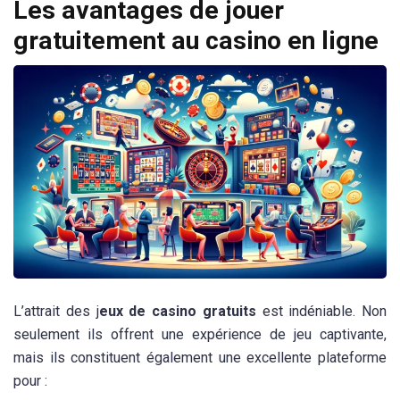
Les avantages de jouer
gratuitement au casino en ligne
L’attrait des j
eux de casino gratuits
est indéniable. Non
seulement ils offrent une expérience de jeu captivante,
mais ils constituent également une excellente plateforme
pour :