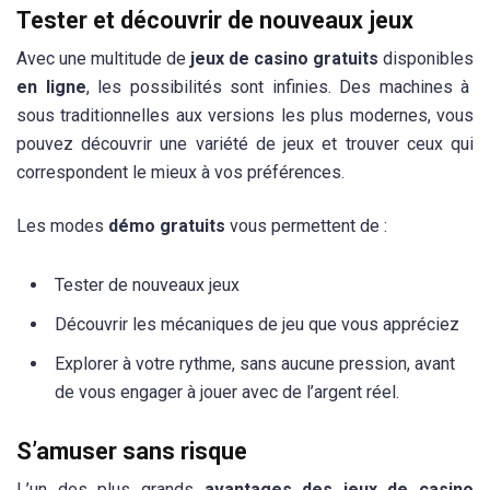
Tester et découvrir de nouveaux jeux
Avec une multitude de
jeux de casino gratuits
disponibles
en ligne
, les possibilités sont infinies. Des machines à
sous traditionnelles aux versions les plus modernes, vous
pouvez découvrir une variété de jeux et trouver ceux qui
correspondent le mieux à vos préférences.
Les modes
démo gratuits
vous permettent de :
Tester de nouveaux jeux
Découvrir les mécaniques de jeu que vous appréciez
Explorer à votre rythme, sans aucune pression, avant
de vous engager à jouer avec de l’argent réel.
S’amuser sans risque
L’un des plus grands
avantages des jeux de casino