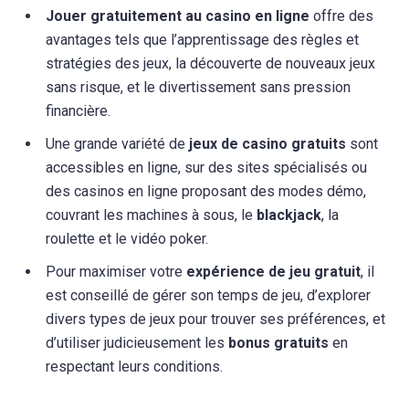
Jouer gratuitement au casino en ligne
offre des
avantages tels que l’apprentissage des règles et
stratégies des jeux, la découverte de nouveaux jeux
sans risque, et le divertissement sans pression
financière.
Une grande variété de
jeux de casino gratuits
sont
accessibles en ligne, sur des sites spécialisés ou
des casinos en ligne proposant des modes démo,
couvrant les machines à sous, le
blackjack
, la
roulette et le vidéo poker.
Pour maximiser votre
expérience de jeu
gratuit
, il
est conseillé de gérer son temps de jeu, d’explorer
divers types de jeux pour trouver ses préférences, et
d’utiliser judicieusement les
bonus gratuits
en
respectant leurs conditions.