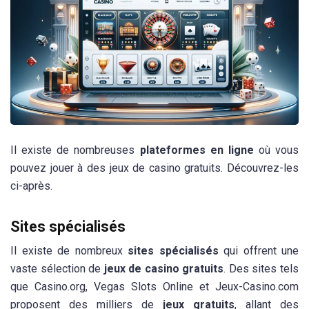
Il existe de nombreuses
plateformes en ligne
où vous
pouvez jouer à des jeux de casino gratuits. Découvrez-les
ci-après.
Sites spécialisés
Il existe de nombreux
sites spécialisés
qui offrent une
vaste sélection de
jeux de casino gratuits
. Des sites tels
que Casino.org, Vegas Slots Online et Jeux-Casino.com
proposent des milliers de
jeux gratuits
, allant des