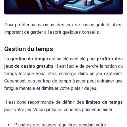
Pour profiter au maximum des jeux de casino gratuits, il est
important de garder à l’esprit quelques conseils.
Gestion du temps
La
gestion du temps
est un élément clé pour
profiter des
jeux de casino gratuits
. Il est facile de perdre la notion du
temps lorsque vous êtes immergé dans un jeu captivant.
Cependant, passer trop de temps à jouer peut entraîner une
fatigue mentale et diminuer votre plaisir de jeu.
Il est donc recommandé de définir des
limites de temps
pour votre jeu. Voici quelques conseils pour vous aider :
Planifiez des pauses régulières pendant votre