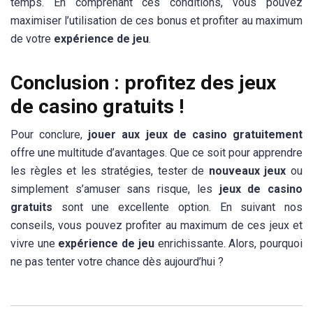
temps. En comprenant ces conditions, vous pouvez
maximiser l’utilisation de ces bonus et profiter au maximum
de votre
expérience de jeu
.
Conclusion : profitez des jeux
de casino gratuits !
Pour conclure,
jouer aux jeux de casino gratuitement
offre une multitude d’avantages. Que ce soit pour apprendre
les règles et les stratégies, tester de
nouveaux jeux
ou
simplement s’amuser sans risque, les
jeux de casino
gratuits
sont une excellente option. En suivant nos
conseils, vous pouvez profiter au maximum de ces jeux et
vivre une
expérience de jeu
enrichissante. Alors, pourquoi
ne pas tenter votre chance dès aujourd’hui ?