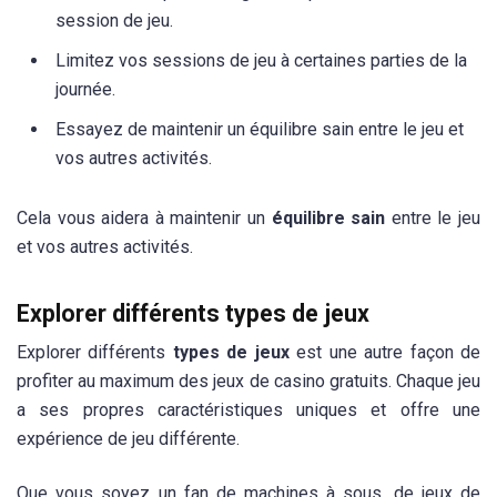
session de jeu.
Limitez vos sessions de jeu à certaines parties de la
journée.
Essayez de maintenir un équilibre sain entre le jeu et
vos autres activités.
Cela vous aidera à maintenir un
équilibre sain
entre le jeu
et vos autres activités.
Explorer différents types de jeux
Explorer différents
types de jeux
est une autre façon de
profiter au maximum des jeux de casino gratuits. Chaque jeu
a ses propres caractéristiques uniques et offre une
expérience de jeu différente.
Que vous soyez un fan de machines à sous, de jeux de