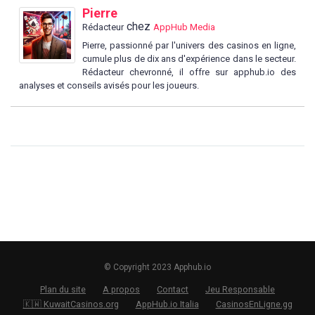
Pierre
chez
Rédacteur
AppHub Media
Pierre, passionné par l'univers des casinos en ligne,
cumule plus de dix ans d'expérience dans le secteur.
Rédacteur chevronné, il offre sur apphub.io des
analyses et conseils avisés pour les joueurs.
© Copyright 2023 Apphub.io
Plan du site
A propos
Contact
Jeu Responsable
🇰🇼 KuwaitCasinos.org
AppHub.io Italia
CasinosEnLigne.gg