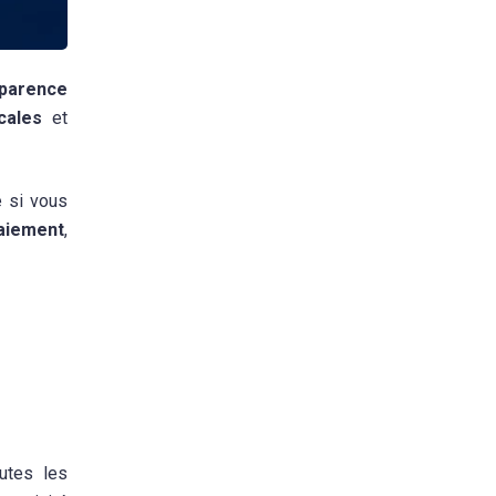
sparence
cales
et
e si vous
aiement
,
utes les