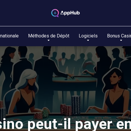
rnationale
Méthodes de Dépôt
Logiciels
Bonus Casi
no peut-il payer e