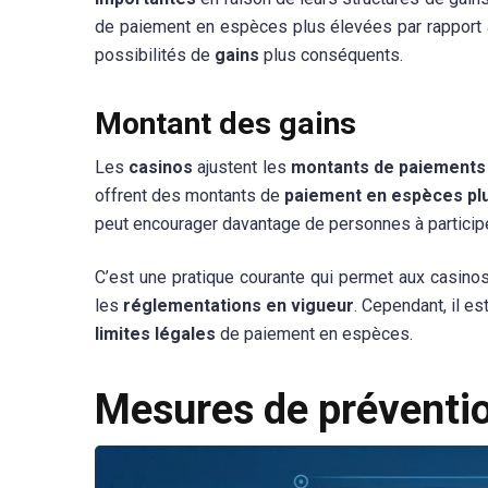
de paiement en espèces plus élevées par rapport a
possibilités de
gains
plus conséquents.
Montant des gains
Les
casinos
ajustent les
montants de paiements
offrent des montants de
paiement en espèces pl
peut encourager davantage de personnes à participer
C’est une pratique courante qui permet aux casino
les
réglementations en vigueur
. Cependant, il e
limites légales
de paiement en espèces.
Mesures de préventio