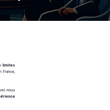
es
limites
En France,
avec nous
érience