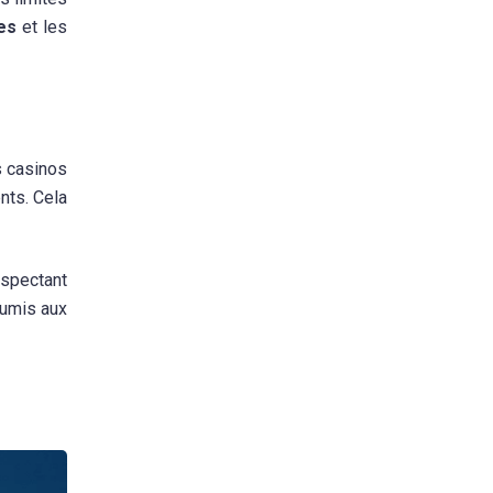
tes
et les
s casinos
nts. Cela
espectant
oumis aux