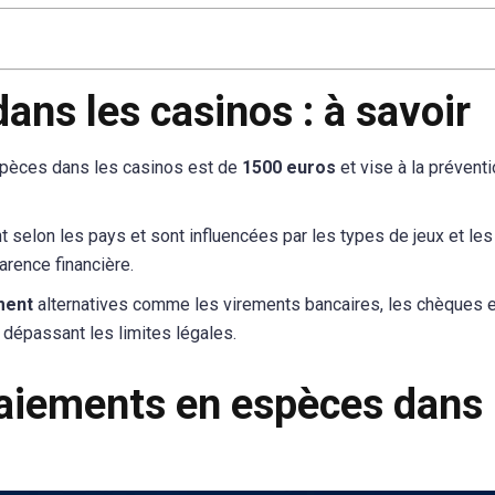
ns les casinos : à savoir
pèces dans les casinos est de
1500 euros
et vise à la prévent
t selon les pays et sont influencées par les types de jeux et les
arence financière.
ment
alternatives comme les virements bancaires, les chèques e
 dépassant les limites légales.
paiements en espèces dans 