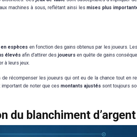
ux machines à sous, reflétant ainsi les
mises plus importan
 en espèces
en fonction des gains obtenus par les joueurs. Le
us élevés
afin d’attirer des
joueurs
en quête de gains conséque
 à leurs jeux.
s de récompenser les joueurs qui ont eu de la chance tout en r
st important de noter que ces
montants ajustés
sont toujours s
n du blanchiment d’argent