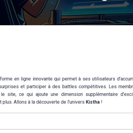
forme en ligne innovante qui permet à ses utilisateurs d’accu
 surprises et participer à des battles compétitives. Les memb
 site, ce qui ajoute une dimension supplémentaire d’excit
 plus. Allons à la découverte de l’univers
Kistha
!