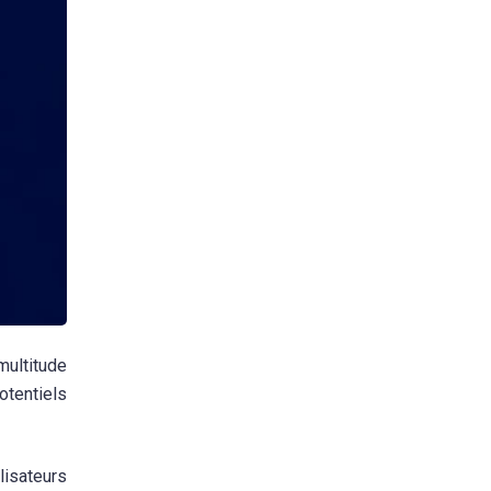
multitude
otentiels
ilisateurs