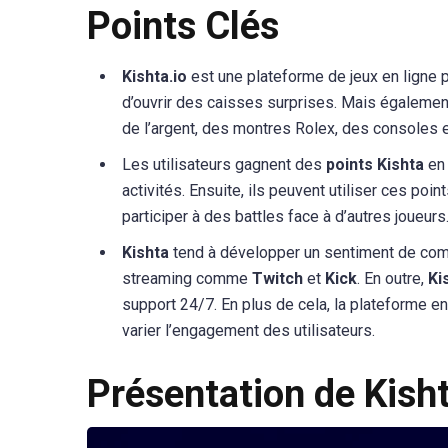
Points Clés
Kishta.io
est une plateforme de jeux en ligne p
d’ouvrir des caisses surprises. Mais également 
de l’argent, des montres Rolex, des consoles 
Les utilisateurs gagnent des
points Kishta
en 
activités. Ensuite, ils peuvent utiliser ces poi
participer à des battles face à d’autres joueurs
Kishta
tend à développer un sentiment de com
streaming comme
Twitch
et
Kick
. En outre,
Ki
support 24/7. En plus de cela, la plateforme e
varier l’engagement des utilisateurs.
Présentation de Kisht