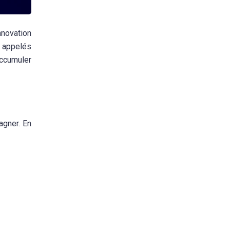
nnovation
, appelés
accumuler
agner. En