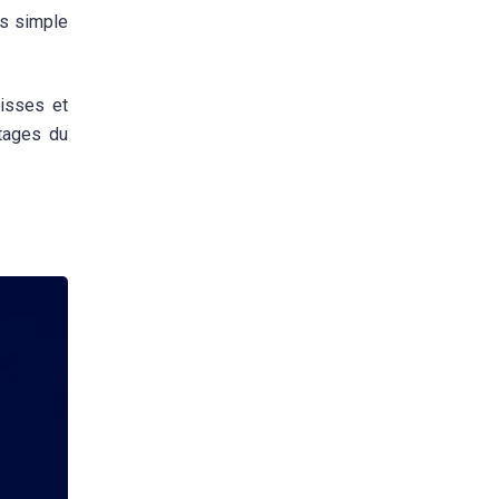
us simple
aisses et
ntages du