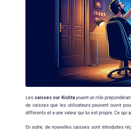
Les
caisses sur Kishta
jouent un rôle prépondérant
de caisses que les utilisateurs peuvent ouvrir p
différents et a une valeur qui lui est propre. Ce qui 
En outre, de nouvelles caisses sont introduites r