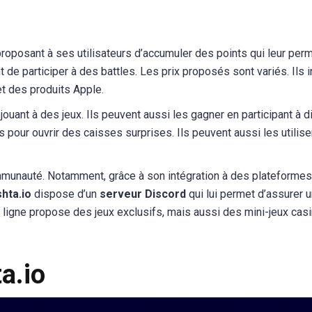
roposant à ses utilisateurs d’accumuler des points qui leur per
de participer à des battles. Les prix proposés sont variés. Ils i
et des produits Apple.
jouant à des jeux. Ils peuvent aussi les gagner en participant à 
nts pour ouvrir des caisses surprises. Ils peuvent aussi les utilise
.
munauté. Notamment, grâce à son intégration à des plateformes
shta.io
dispose d’un
serveur Discord
qui lui permet d’assurer 
n ligne propose des jeux exclusifs, mais aussi des mini-jeux cas
a.io