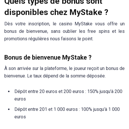
Quels types de bonus sont
disponibles chez MyStake ?
Dès votre inscription, le casino MyStake vous offre un
bonus de bienvenue, sans oublier les free spins et les
promotions régulières nous faisons le point.
Bonus de bienvenue MyStake ?
À son arrivée sur la plateforme, le joueur reçoit un bonus de
bienvenue. Le taux dépend de la somme déposée.
Dépôt entre 20 euros et 200 euros : 150% jusqu’à 200
euros
Dépôt entre 201 et 1 000 euros : 100% jusqu’à 1 000
euros