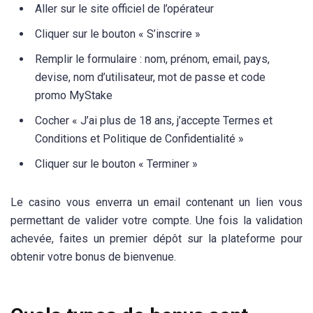
Aller sur le site officiel de l’opérateur
Cliquer sur le bouton « S’inscrire »
Remplir le formulaire : nom, prénom, email, pays,
devise, nom d’utilisateur, mot de passe et code
promo MyStake
Cocher « J’ai plus de 18 ans, j’accepte Termes et
Conditions et Politique de Confidentialité »
Cliquer sur le bouton « Terminer »
Le casino vous enverra un email contenant un lien vous
permettant de valider votre compte. Une fois la validation
achevée, faites un premier dépôt sur la plateforme pour
obtenir votre bonus de bienvenue.