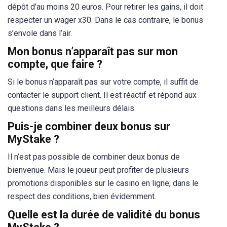
dépôt d’au moins 20 euros. Pour retirer les gains, il doit
respecter un wager x30. Dans le cas contraire, le bonus
s’envole dans l’air.
Mon bonus n’apparaît pas sur mon
compte, que faire ?
Si le bonus n’apparaît pas sur votre compte, il suffit de
contacter le support client. Il est réactif et répond aux
questions dans les meilleurs délais.
Puis-je combiner deux bonus sur
MyStake ?
Il n’est pas possible de combiner deux bonus de
bienvenue. Mais le joueur peut profiter de plusieurs
promotions disponibles sur le casino en ligne, dans le
respect des conditions, bien évidemment.
Quelle est la durée de validité du bonus