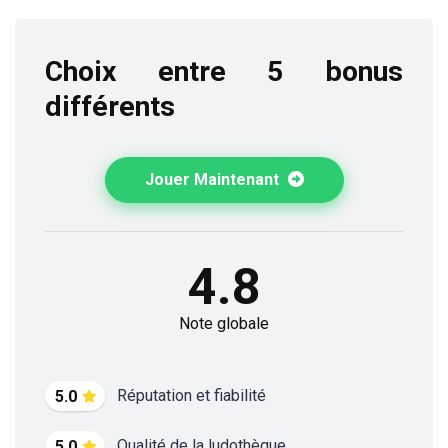
Choix entre 5 bonus
différents
Jouer Maintenant
4.8
Note globale
Réputation et fiabilité
5.0
Qualité de la ludothèque
5.0