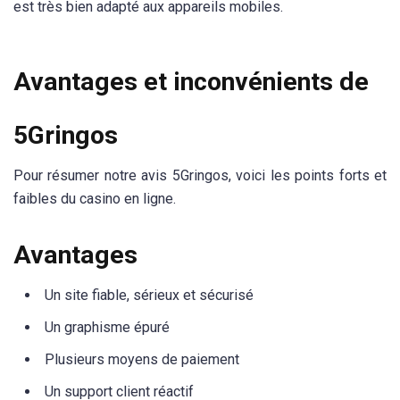
est très bien adapté aux appareils mobiles.
Avantages et inconvénients de
5Gringos
Pour résumer notre avis 5Gringos, voici les points forts et
faibles du casino en ligne.
Avantages
Un site fiable, sérieux et sécurisé
Un graphisme épuré
Plusieurs moyens de paiement
Un support client réactif