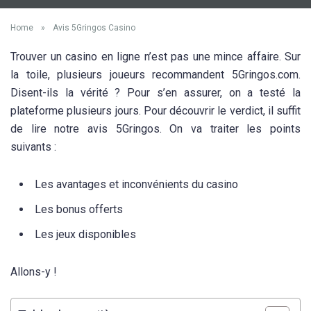
Home
»
Avis 5Gringos Casino
Trouver un casino en ligne n’est pas une mince affaire. Sur
la toile, plusieurs joueurs recommandent 5Gringos.com.
Disent-ils la vérité ? Pour s’en assurer, on a testé la
plateforme plusieurs jours. Pour découvrir le verdict, il suffit
de lire notre avis 5Gringos. On va traiter les points
suivants :
Les avantages et inconvénients du casino
Les bonus offerts
Les jeux disponibles
Allons-y !