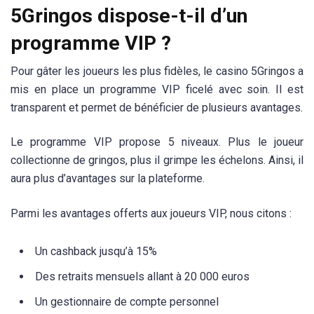
5Gringos dispose-t-il d’un
programme VIP ?
Pour gâter les joueurs les plus fidèles, le casino 5Gringos a
mis en place un programme VIP ficelé avec soin. Il est
transparent et permet de bénéficier de plusieurs avantages.
Le programme VIP propose 5 niveaux
. Plus le joueur
collectionne de gringos, plus il grimpe les échelons. Ainsi, il
aura plus d’avantages sur la plateforme.
Parmi les avantages offerts aux joueurs VIP, nous citons :
Un cashback jusqu’à 15%
Des retraits mensuels allant à 20 000 euros
Un gestionnaire de compte personnel