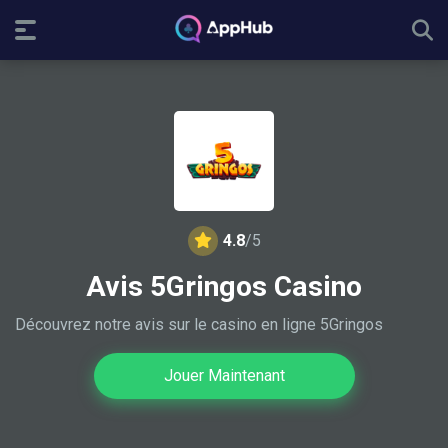
4.8
/5
Avis 5Gringos Casino
Découvrez notre avis sur le casino en ligne 5Gringos
Jouer Maintenant