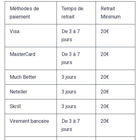
Méthodes de
Temps de
Retrait
paiement
retrait
Minimum
Visa
De 3 à 7
20€
jours
MasterCard
De 3 à 7
20€
jours
Much Better
3 jours
20€
Neteller
3 jours
20€
Skrill
3 jours
20€
Virement bancaire
De 3 à 7
20€
jours