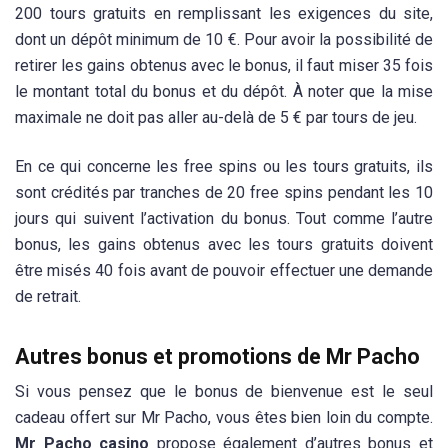
200 tours gratuits en remplissant les exigences du site,
dont un dépôt minimum de 10 €. Pour avoir la possibilité de
retirer les gains obtenus avec le bonus, il faut miser 35 fois
le montant total du bonus et du dépôt. À noter que la mise
maximale ne doit pas aller au-delà de 5 € par tours de jeu.
En ce qui concerne les free spins ou les tours gratuits, ils
sont crédités par tranches de 20 free spins pendant les 10
jours qui suivent l’activation du bonus. Tout comme l’autre
bonus, les gains obtenus avec les tours gratuits doivent
être misés 40 fois avant de pouvoir effectuer une demande
de retrait.
Autres bonus et promotions de Mr Pacho
Si vous pensez que le bonus de bienvenue est le seul
cadeau offert sur Mr Pacho, vous êtes bien loin du compte.
Mr Pacho casino
propose également d’autres bonus et