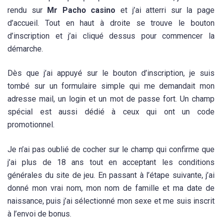
rendu sur
Mr Pacho casino
et j’ai atterri sur la page
d’accueil. Tout en haut à droite se trouve le bouton
d’inscription et j’ai cliqué dessus pour commencer la
démarche.
Dès que j’ai appuyé sur le bouton d’inscription, je suis
tombé sur un formulaire simple qui me demandait mon
adresse mail, un login et un mot de passe fort. Un champ
spécial est aussi dédié à ceux qui ont un code
promotionnel.
Je n’ai pas oublié de cocher sur le champ qui confirme que
j’ai plus de 18 ans tout en acceptant les conditions
générales du site de jeu. En passant à l’étape suivante, j’ai
donné mon vrai nom, mon nom de famille et ma date de
naissance, puis j’ai sélectionné mon sexe et me suis inscrit
à l’envoi de bonus.