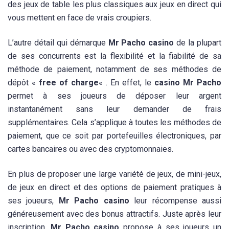
des jeux de table les plus classiques aux jeux en direct qui
vous mettent en face de vrais croupiers.
L’autre détail qui démarque
Mr Pacho casino
de la plupart
de ses concurrents est la flexibilité et la fiabilité de sa
méthode de paiement, notamment de ses méthodes de
dépôt «
free of charge
« . En effet, le
casino Mr Pacho
permet à ses joueurs de déposer leur argent
instantanément sans leur demander de frais
supplémentaires. Cela s’applique à toutes les méthodes de
paiement, que ce soit par portefeuilles électroniques, par
cartes bancaires ou avec des cryptomonnaies.
En plus de proposer une large variété de jeux, de mini-jeux,
de jeux en direct et des options de paiement pratiques à
ses joueurs,
Mr Pacho casino
leur récompense aussi
généreusement avec des bonus attractifs. Juste après leur
inscription,
Mr Pacho casino
propose à ses joueurs un