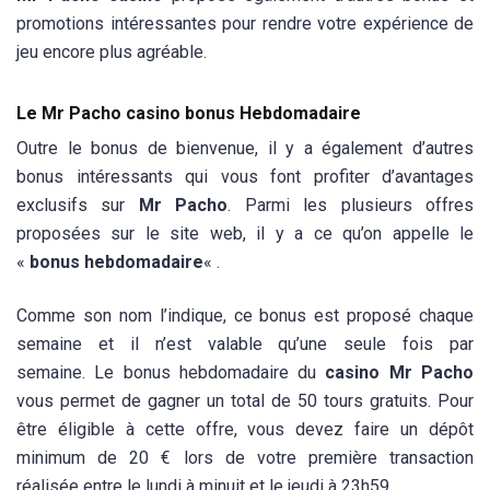
promotions intéressantes pour rendre votre expérience de
jeu encore plus agréable.
Le Mr Pacho casino bonus Hebdomadaire
Outre le bonus de bienvenue, il y a également d’autres
bonus intéressants qui vous font profiter d’avantages
exclusifs sur
Mr Pacho
. Parmi les plusieurs offres
proposées sur le site web, il y a ce qu’on appelle le
«
bonus hebdomadaire
« .
Comme son nom l’indique, ce bonus est proposé chaque
semaine et il n’est valable qu’une seule fois par
semaine. Le bonus hebdomadaire du
casino Mr Pacho
vous permet de gagner un total de 50 tours gratuits. Pour
être éligible à cette offre, vous devez faire un dépôt
minimum de 20 € lors de votre première transaction
réalisée entre le lundi à minuit et le jeudi à 23h59.