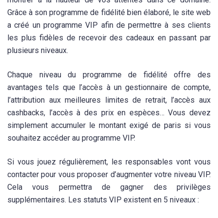
Grâce à son programme de fidélité bien élaboré, le site web
a créé un programme VIP afin de permettre à ses clients
les plus fidèles de recevoir des cadeaux en passant par
plusieurs niveaux.
Chaque niveau du programme de fidélité offre des
avantages tels que l’accès à un gestionnaire de compte,
l’attribution aux meilleures limites de retrait, l’accès aux
cashbacks, l’accès à des prix en espèces… Vous devez
simplement accumuler le montant exigé de paris si vous
souhaitez accéder au programme VIP.
Si vous jouez régulièrement, les responsables vont vous
contacter pour vous proposer d’augmenter votre niveau VIP.
Cela vous permettra de gagner des privilèges
supplémentaires. Les statuts VIP existent en 5 niveaux :