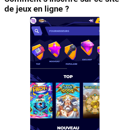
de jeux en ligne ?