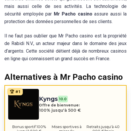
mais aussi celle de ses activités. La technologie de
sécurité employée par
Mr Pacho casino
assure aussi la
protection des données personnelles de ses clients.
Il ne faut pas oublier que Mr Pacho casino est la propriété
de Rabidi N.V., un acteur majeur dans le domaine des jeux
d’argents. Cette société détient déjà de nombreux casinos
en ligne qui connaissent un grand succès en France.
Alternatives à Mr Pacho casino
Kyngs
10.0
Offre de bienvenue:
100% jusqu'à 500 €
Bonus sportif 100%
Mises sportives à
Retraits jusqu'à 40