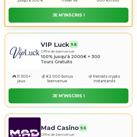
jusqu'à 500 €
miser 6x
000 €/mois
JE M’INSCRIS !
VIP Luck
9.8
Offre de bienvenue:
100% jusqu'à 2000€ + 300
Tours Gratuits
🎮 11 300+
💰 €2 000 bonus
🪙 Retraits crypto
jeux
bienvenue
instantanés
JE M’INSCRIS !
Mad Casino
9.6
Offre de bienvenue: