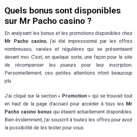
Quels bonus sont disponibles
sur Mr Pacho casino ?
En analysant les bonus et les promotions disponibles chez
Mr Pacho casino
, j’ai été impressionné par les offres
nombreuses, variées et régulières qui se présentaient
devant moi. C’est, en quelque sorte, une façon pour le site
de récompenser les joueurs pour leur inscription.
Personnellement, ces petites attentions m’ont beaucoup
plu.
J’ai cliqué sur la section «
Promotion
» qui se trouvait tout
en haut de la page d’accueil pour accéder à tous les
Mr
Pacho casino bonus
qui étaient actuellement disponibles.
Bien évidemment, j’ai souscrit à toutes les offres pour avoir
la possibilité de les tester pour vous.