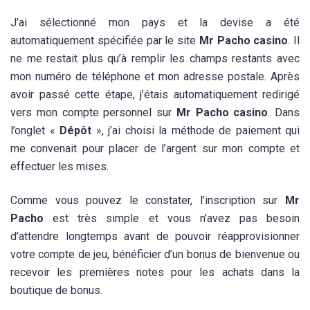
J’ai sélectionné mon pays et la devise a été
automatiquement spécifiée par le site
Mr Pacho casino
. Il
ne me restait plus qu’à remplir les champs restants avec
mon numéro de téléphone et mon adresse postale. Après
avoir passé cette étape, j’étais automatiquement redirigé
vers mon compte personnel sur
Mr Pacho casino
. Dans
l’onglet «
Dépôt
», j’ai choisi la méthode de paiement qui
me convenait pour placer de l’argent sur mon compte et
effectuer les mises.
Comme vous pouvez le constater, l’inscription sur
Mr
Pacho
est très simple et vous n’avez pas besoin
d’attendre longtemps avant de pouvoir réapprovisionner
votre compte de jeu, bénéficier d’un bonus de bienvenue ou
recevoir les premières notes pour les achats dans la
boutique de bonus.