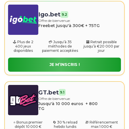
Igo.bet
9.2
Offre de bienvenue:
Freebet jusqu'à 300€ + 75TG
🕹️ Plus de 2
💳 Jusqu’à 35
🏧 Retrait possible
400 jeux
méthodes de
jusqu’à €20 000 par
disponibles
paiement acceptées
jour
JE M’INSCRIS !
GT.bet
9.1
Offre de bienvenue:
Jusqu'à 10 000 euros + 800
TG
⭐ Bonus premier
🔄 30 % reload
🎁 Référencement
dépôt 10 000 €
hebdo lundis
max 1 000 €