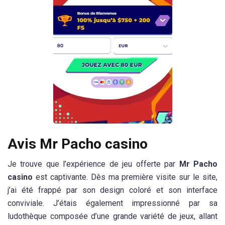
Avis Mr Pacho casino
Je trouve que l’expérience de jeu offerte par
Mr Pacho
casino
est captivante. Dès ma première visite sur le site,
j’ai été frappé par son design coloré et son interface
conviviale. J’étais également impressionné par sa
ludothèque composée d’une grande variété de jeux, allant