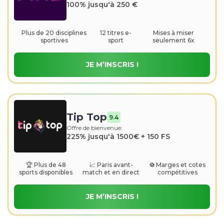
100% jusqu'à 250 €
Plus de 20 disciplines
12 titres e-
Mises à miser
sportives
sport
seulement 6x
JE M’INSCRIS !
Tip Top
9.4
Offre de bienvenue:
225% jusqu'à 1500€ + 150 FS
🏆 Plus de 48
📈 Paris avant-
⚽ Marges et cotes
sports disponibles
match et en direct
compétitives
JE M’INSCRIS !