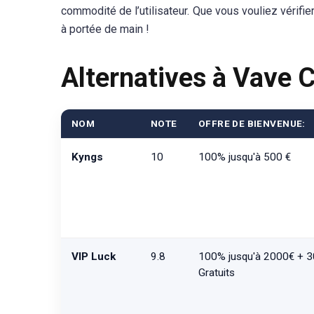
commodité de l’utilisateur. Que vous vouliez vérifier
à portée de main !
Alternatives à Vave 
NOM
NOTE
OFFRE DE BIENVENUE:
Kyngs
10
100% jusqu'à 500 €
VIP Luck
9.8
100% jusqu'à 2000€ + 3
Gratuits