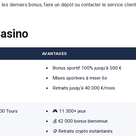
 les derniers bonus, faire un dépôt ou contacter le service client
Casino
AVANTAGES
Bonus sportif 100% jusqu'à 500 €
Mises sportives à miser 6x
Retraits jusqu'à 40 000 €/mois
00 Tours
🎮 11 300+ jeux
💰 €2 000 bonus bienvenue
🪙 Retraits crypto instantanés