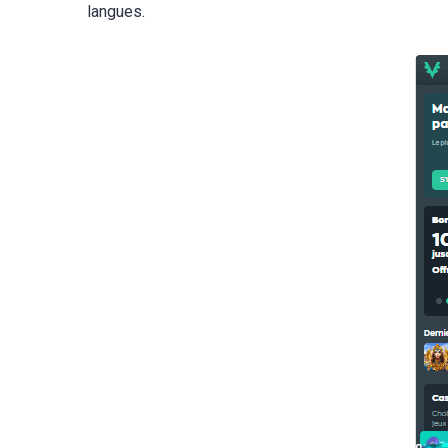
langues.