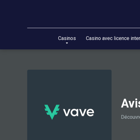
Casinos
Casino avec licence inte
Avi
Découvre