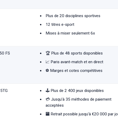
Plus de 20 disciplines sportives
12 titres e-sport
Mises à miser seulement 6x
150 FS
🏆 Plus de 48 sports disponibles
📈 Paris avant-match et en direct
⚽ Marges et cotes compétitives
 75TG
🕹️ Plus de 2 400 jeux disponibles
💳 Jusqu’à 35 méthodes de paiement
acceptées
🏧 Retrait possible jusqu’à €20 000 par jo