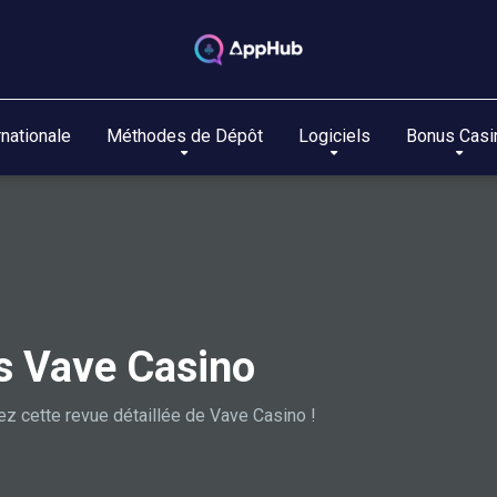
rnationale
Méthodes de Dépôt
Logiciels
Bonus Casi
s Vave Casino
z cette revue détaillée de Vave Casino !