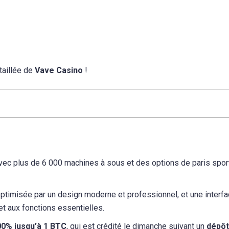
taillée de
Vave Casino
!
ec plus de 6 000 machines à sous et des options de paris sport
ptimisée par un design moderne et professionnel, et une interf
et aux fonctions essentielles.
0% jusqu’à 1 BTC
, qui est crédité le dimanche suivant un
dépôt