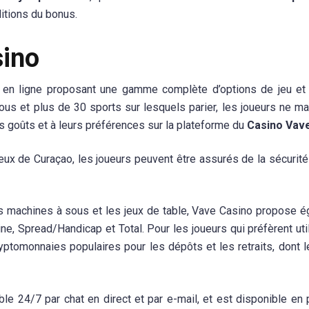
itions du bonus.
sino
 en ligne proposant une gamme complète d’options de jeu et 
ous et plus de 30 sports sur lesquels parier, les joueurs ne m
s goûts et à leurs préférences sur la plateforme du
Casino Vav
ux de Curaçao, les joueurs peuvent être assurés de la sécurité
es machines à sous et les jeux de table, Vave Casino propose 
ne, Spread/Handicap et Total. Pour les joueurs qui préfèrent uti
tomonnaies populaires pour les dépôts et les retraits, dont le
ble 24/7 par chat en direct et par e-mail, et est disponible en 